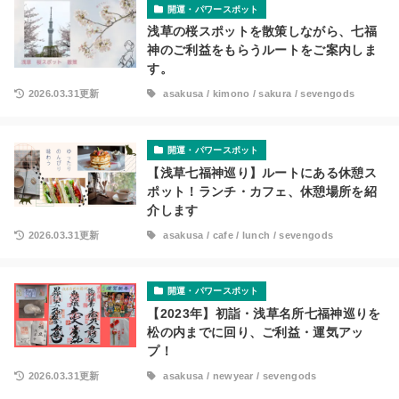
開運・パワースポット
浅草の桜スポットを散策しながら、七福
神のご利益をもらうルートをご案内しま
す。
2026.03.31更新
asakusa
/
kimono
/
sakura
/
sevengods
開運・パワースポット
【浅草七福神巡り】ルートにある休憩ス
ポット！ランチ・カフェ、休憩場所を紹
介します
2026.03.31更新
asakusa
/
cafe
/
lunch
/
sevengods
開運・パワースポット
【2023年】初詣・浅草名所七福神巡りを
松の内までに回り、ご利益・運気アッ
プ！
2026.03.31更新
asakusa
/
newyear
/
sevengods