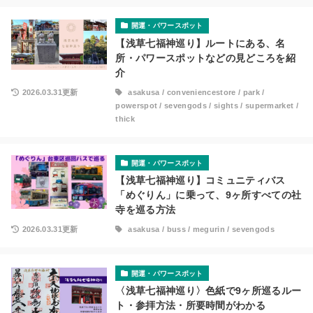
開運・パワースポット
【浅草七福神巡り】ルートにある、名
所・パワースポットなどの見どころを紹
介
2026.03.31更新
asakusa
/
conveniencestore
/
park
/
powerspot
/
sevengods
/
sights
/
supermarket
/
thick
開運・パワースポット
【浅草七福神巡り】コミュニティバス
「めぐりん」に乗って、9ヶ所すべての社
寺を巡る方法
2026.03.31更新
asakusa
/
buss
/
megurin
/
sevengods
開運・パワースポット
〈浅草七福神巡り〉色紙で9ヶ所巡るルー
ト・参拝方法・所要時間がわかる