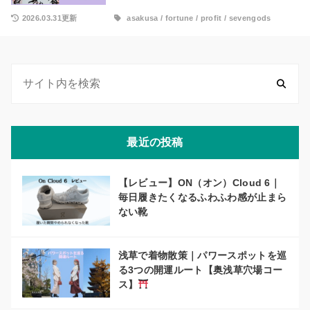
2026.03.31更新
asakusa
/
fortune
/
profit
/
sevengods
最近の投稿
【レビュー】ON（オン）Cloud 6｜
毎日履きたくなるふわふわ感が止まら
ない靴
浅草で着物散策｜パワースポットを巡
る3つの開運ルート【奥浅草穴場コー
ス】