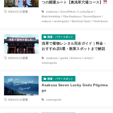
つの開運ルート【奥浅草穴場コース】
2026.03.31更新
asakusa
/
GoodVibes
/
LuckySpot
/
Matchmaking
/
OkuAsakusa
/
SacredSpace
/
sakura
/
sevengods
/
Spiritual Spot
/
Yoshiwara
開運・パワースポット
浅草で着物レンタル完全ガイド｜料金・
おすすめ店5選・散策スポットまで解説
2026.03.15更新
asakusa
/
guide
/
kimono
/
rental
/
sevengods
開運・パワースポット
Asakusa Seven Lucky Gods Pilgrima
ge
2026.03.31更新
sevengods