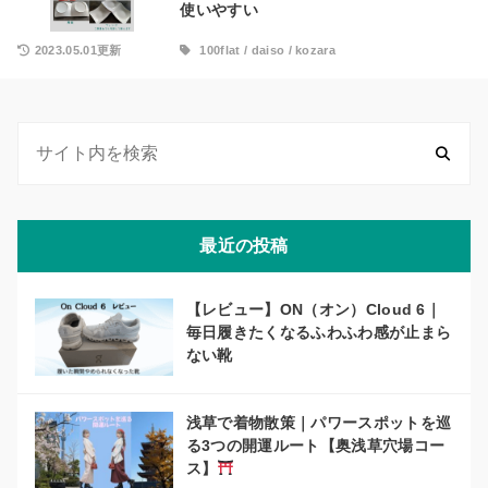
使いやすい
2023.05.01更新
100flat
/
daiso
/
kozara
最近の投稿
【レビュー】ON（オン）Cloud 6｜
毎日履きたくなるふわふわ感が止まら
ない靴
浅草で着物散策｜パワースポットを巡
る3つの開運ルート【奥浅草穴場コー
ス】