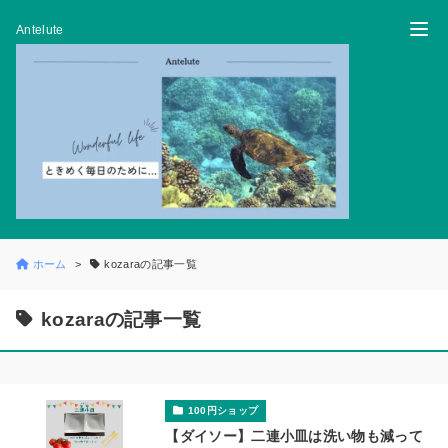
Antelute
ホーム
kozaraの記事一覧
kozaraの記事一覧
100円ショップ
【ダイソー】二連小皿は洗い物も減って