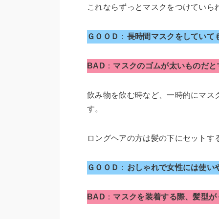
これならずっとマスクをつけていら
ＧＯＯＤ
：
長時間マスクをしていて
BAD
：
マスクのゴムが太いものだと
飲み物を飲む時など、一時的にマス
す。
ロングヘアの方は髪の下にセットす
ＧＯＯＤ
：
おしゃれで女性には使い
BAD
：
マスクを装着する際、髪型が