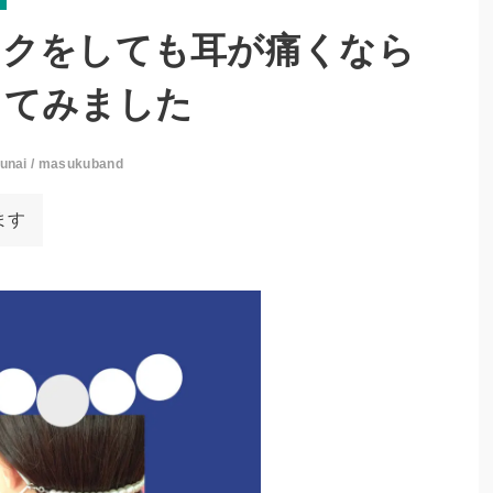
スクをしても耳が痛くなら
ってみました
kunai
/
masukuband
ます